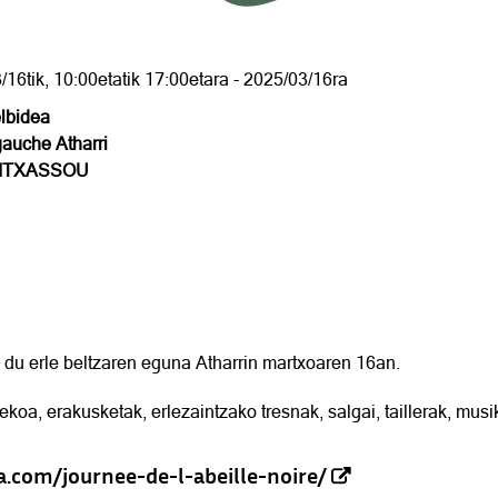
/16tik, 10:00etatik 17:00etara - 2025/03/16ra
lbidea
gauche Atharri
 ITXASSOU
du erle beltzaren eguna Atharrin martxoaren 16an.
ekoa, erakusketak, erlezaintzako tresnak, salgai, taillerak, musi
a.com/journee-de-l-abeille-noire/