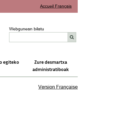
Accueil Français
Webgunean bilatu
o egiteko
Zure desmartxa
administratiboak
Version Française