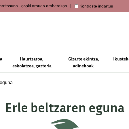
arritasuna – osoki arauen araberakoa
Kontraste indartua
oa
Haurtzaroa,
Gizarte ekintza,
Ikustek
eskolatzea, gazteria
adinekoak
 eguna
Erle beltzaren eguna