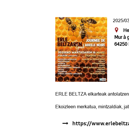
2025/03
He
Mur à 
64250
ERLE BELTZA elkarteak antolatzen 
Ekoizleen merkatua, mintzaldiak, jat
https://www.erlebeltz