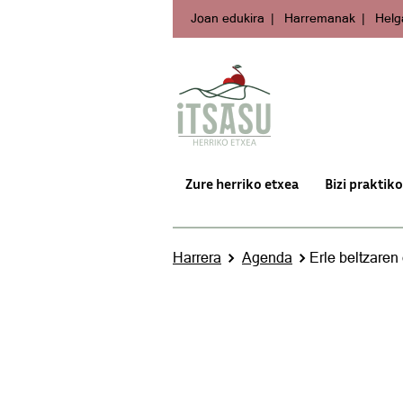
Joan edukira
Harremanak
Helg
Zure herriko etxea
Bizi praktik
Harrera
Agenda
Erle beltzaren