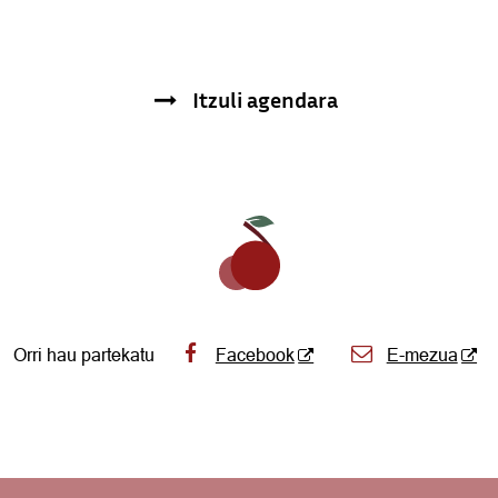
Itzuli agendara
Orri hau partekatu
Facebook
E-mezua